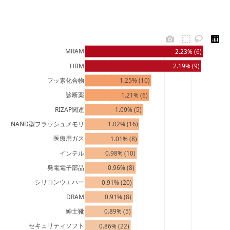
MRAM
2.23% (6)
HBM
2.19% (9)
フッ素化合物
1.25% (10)
診断薬
1.21% (6)
RIZAP関連
1.09% (5)
NAND型フラッシュメモリ
1.02% (16)
医療用ガス
1.01% (8)
インテル
0.98% (10)
発電電子部品
0.96% (8)
シリコンウエハー
0.91% (20)
DRAM
0.91% (8)
紳士靴
0.89% (5)
セキュリティソフト
0.86% (22)