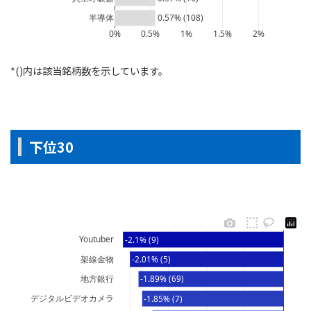
半導体
0.57% (108)
0%
0.5%
1%
1.5%
2%
*()内は該当銘柄数を示しています。
下位30
Youtuber
-2.1% (9)
架線金物
-2.01% (5)
地方銀行
-1.89% (69)
デジタルビデオカメラ
-1.85% (7)