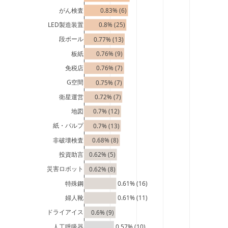
がん検査
0.83% (6)
LED製造装置
0.8% (25)
段ボール
0.77% (13)
板紙
0.76% (9)
免税店
0.76% (7)
G空間
0.75% (7)
衛星運営
0.72% (7)
地図
0.7% (12)
紙・パルプ
0.7% (13)
非破壊検査
0.68% (8)
投資助言
0.62% (5)
災害ロボット
0.62% (8)
特殊鋼
0.61% (16)
婦人靴
0.61% (11)
ドライアイス
0.6% (9)
人工呼吸器
0.57% (10)