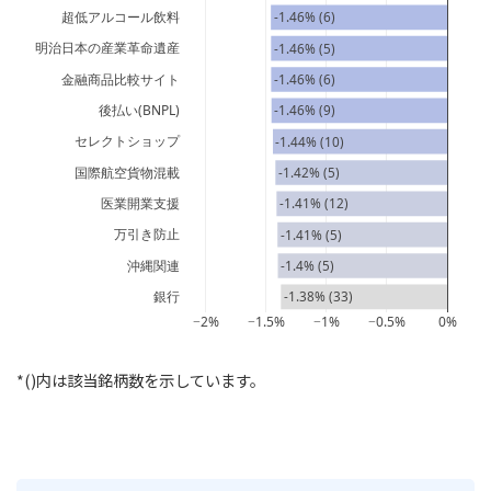
超低アルコール飲料
-1.46% (6)
明治日本の産業革命遺産
-1.46% (5)
金融商品比較サイト
-1.46% (6)
後払い(BNPL)
-1.46% (9)
セレクトショップ
-1.44% (10)
国際航空貨物混載
-1.42% (5)
医業開業支援
-1.41% (12)
万引き防止
-1.41% (5)
沖縄関連
-1.4% (5)
銀行
-1.38% (33)
−2%
−1.5%
−1%
−0.5%
0%
*()内は該当銘柄数を示しています。