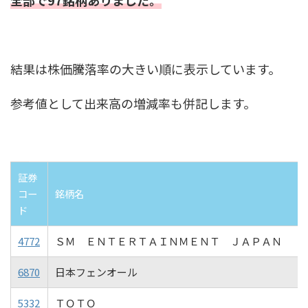
全部で97銘柄ありました。
結果は株価騰落率の大きい順に表示しています。
参考値として出来高の増減率も併記します。
証券
コー
銘柄名
ド
4772
ＳＭ ＥＮＴＥＲＴＡＩＮＭＥＮＴ ＪＡＰＡＮ
6870
日本フェンオール
5332
ＴＯＴＯ