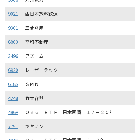
9021
西日本旅客鉄道
9301
三菱倉庫
8803
平和不動産
3496
アズーム
6920
レーザーテック
6185
ＳＭＮ
4248
竹本容器
496A
Ｏｎｅ ＥＴＦ 日本国債 １７－２０年
7751
キヤノン