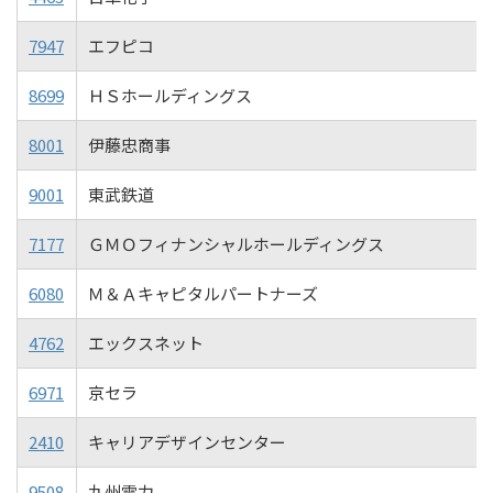
7947
エフピコ
8699
ＨＳホールディングス
8001
伊藤忠商事
9001
東武鉄道
7177
ＧＭＯフィナンシャルホールディングス
6080
Ｍ＆Ａキャピタルパートナーズ
4762
エックスネット
6971
京セラ
2410
キャリアデザインセンター
9508
九州電力