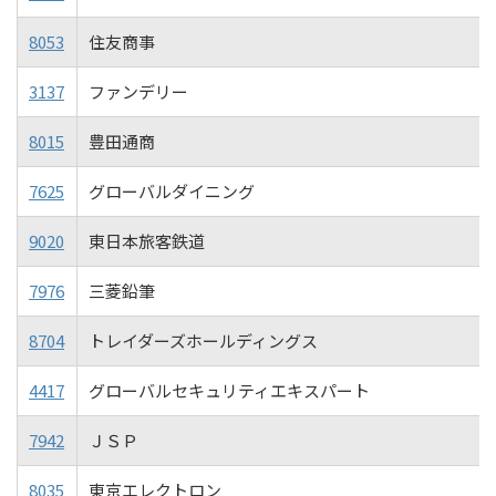
8053
住友商事
3137
ファンデリー
8015
豊田通商
7625
グローバルダイニング
9020
東日本旅客鉄道
7976
三菱鉛筆
8704
トレイダーズホールディングス
4417
グローバルセキュリティエキスパート
7942
ＪＳＰ
8035
東京エレクトロン