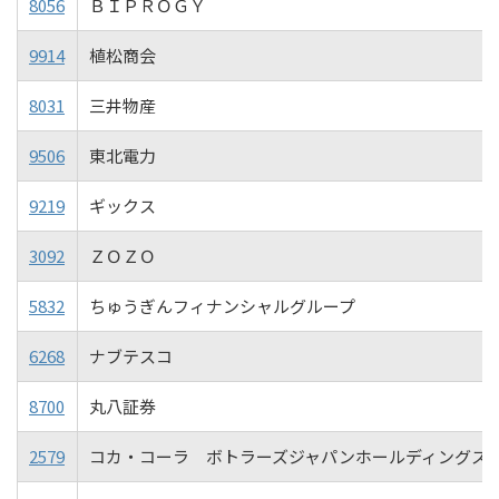
8056
ＢＩＰＲＯＧＹ
9914
植松商会
8031
三井物産
9506
東北電力
9219
ギックス
3092
ＺＯＺＯ
5832
ちゅうぎんフィナンシャルグループ
6268
ナブテスコ
8700
丸八証券
2579
コカ・コーラ ボトラーズジャパンホールディングス