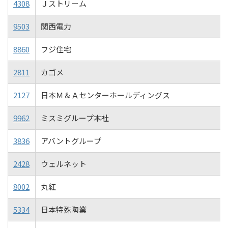
4308
Ｊストリーム
9503
関西電力
8860
フジ住宅
2811
カゴメ
2127
日本Ｍ＆Ａセンターホールディングス
9962
ミスミグループ本社
3836
アバントグループ
2428
ウェルネット
8002
丸紅
5334
日本特殊陶業