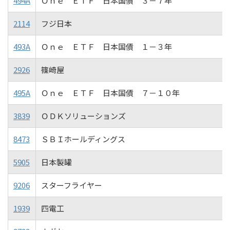
494A
Ｏｎｅ ＥＴＦ 日本国債 ３－７年
2114
フジ日本
493A
Ｏｎｅ ＥＴＦ 日本国債 １－３年
2926
篠崎屋
495A
Ｏｎｅ ＥＴＦ 日本国債 ７－１０年
3839
ＯＤＫソリューションズ
8473
ＳＢＩホールディングス
5905
日本製罐
9206
スターフライヤー
1939
四電工