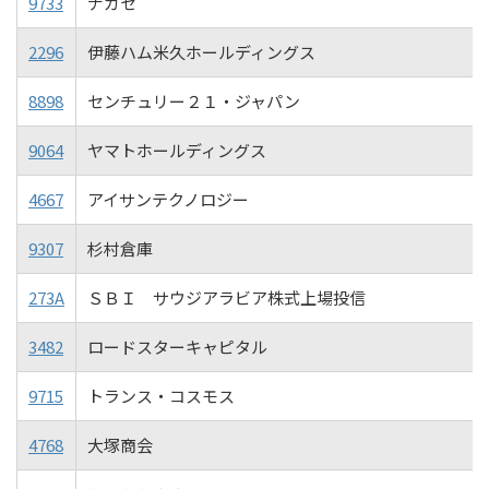
9733
ナガセ
2296
伊藤ハム米久ホールディングス
8898
センチュリー２１・ジャパン
9064
ヤマトホールディングス
4667
アイサンテクノロジー
9307
杉村倉庫
273A
ＳＢＩ サウジアラビア株式上場投信
3482
ロードスターキャピタル
9715
トランス・コスモス
4768
大塚商会