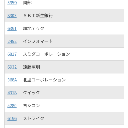
5959
岡部
8303
ＳＢＩ新生銀行
6391
加地テック
2492
インフォマート
6817
スミダコーポレーション
6932
遠藤照明
368A
北里コーポレーション
4318
クイック
5280
ヨシコン
6196
ストライク