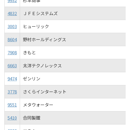
9932
杉本商事
4832
ＪＦＥシステムズ
3003
ヒューリック
8604
野村ホールディングス
7908
きもと
6663
太洋テクノレックス
9474
ゼンリン
3778
さくらインターネット
9551
メタウォーター
5410
合同製鐵