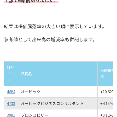
全部で6銘柄ありました。
結果は株価騰落率の大きい順に表示しています。
参考値として出来高の増減率も併記します。
証券
株価騰落
コー
銘柄名
率
ド
4684
オービック
+10.62%
4733
オービックビジネスコンサルタント
+4.15%
3091
ブロンコビリー
+0.12%