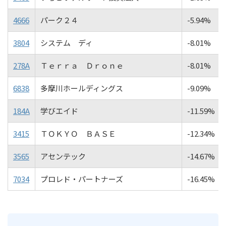
4666
パーク２４
-5.94%
3804
システム ディ
-8.01%
278A
Ｔｅｒｒａ Ｄｒｏｎｅ
-8.01%
6838
多摩川ホールディングス
-9.09%
184A
学びエイド
-11.59%
3415
ＴＯＫＹＯ ＢＡＳＥ
-12.34%
3565
アセンテック
-14.67%
7034
プロレド・パートナーズ
-16.45%