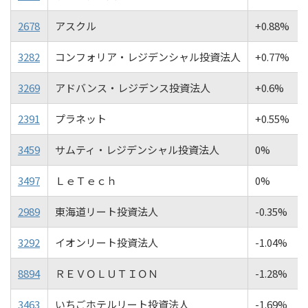
2678
アスクル
+0.88%
3282
コンフォリア・レジデンシャル投資法人
+0.77%
3269
アドバンス・レジデンス投資法人
+0.6%
2391
プラネット
+0.55%
3459
サムティ・レジデンシャル投資法人
0%
3497
ＬｅＴｅｃｈ
0%
2989
東海道リート投資法人
-0.35%
3292
イオンリート投資法人
-1.04%
8894
ＲＥＶＯＬＵＴＩＯＮ
-1.28%
3463
いちごホテルリート投資法人
-1.69%