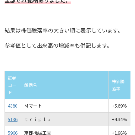
全部で21銘柄ありました。
結果は株価騰落率の大きい順に表示しています。
参考値として出来高の増減率も併記します。
証券
株価騰
コー
銘柄名
落率
ド
4380
Ｍマート
+5.69%
5136
ｔｒｉｐｌａ
+4.34%
5966
京都機械工具
+1.98%