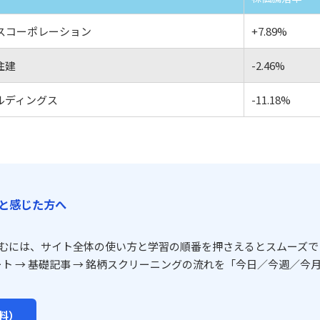
スコーポレーション
+7.89%
住建
-2.46%
ルディングス
-11.18%
と感じた方へ
むには、サイト全体の使い方と学習の順番を押さえるとスムーズで
ート → 基礎記事 → 銘柄スクリーニングの流れを「今日／今週／今月
料）