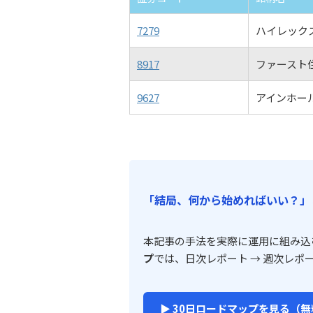
7279
ハイレック
8917
ファースト
9627
アインホー
「結局、何から始めればいい？」
本記事の手法を実際に運用に組み込
プ
では、日次レポート → 週次レポ
▶ 30日ロードマップを見る（無