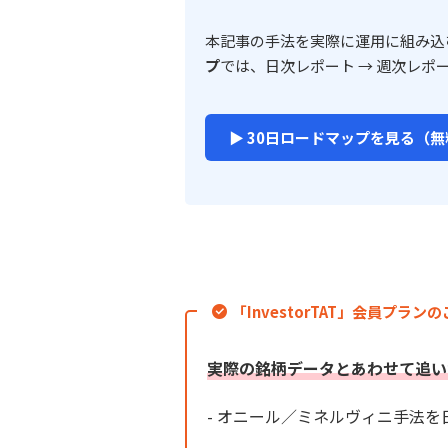
本記事の手法を実際に運用に組み込
プ
では、日次レポート → 週次レポ
▶ 30日ロードマップを見る（無
「InvestorTAT」会員プラン
実際の銘柄データとあわせて追い
- オニール／ミネルヴィニ手法