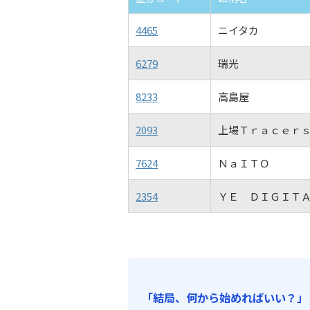
4465
ニイタカ
6279
瑞光
8233
高島屋
2093
上場Ｔｒａｃｅｒ
7624
ＮａＩＴＯ
2354
ＹＥ ＤＩＧＩＴ
「結局、何から始めればいい？」