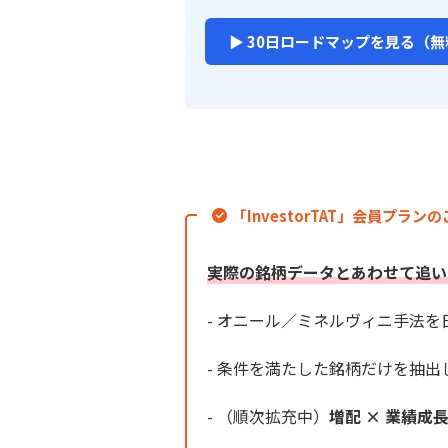
▶ 30日ロードマップを見る（無
「InvestorTAT」会員プラン
実際の銘柄データとあわせて追い
- オニール／ミネルヴィニ手法
- 条件を満たした銘柄だけを抽出
- （順次拡充中）
増配 × 業績成