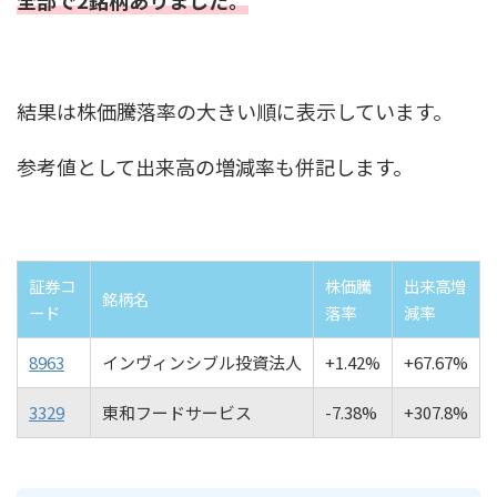
全部で2銘柄ありました。
結果は株価騰落率の大きい順に表示しています。
参考値として出来高の増減率も併記します。
証券コ
株価騰
出来高増
銘柄名
ード
落率
減率
8963
インヴィンシブル投資法人
+1.42%
+67.67%
3329
東和フードサービス
-7.38%
+307.8%