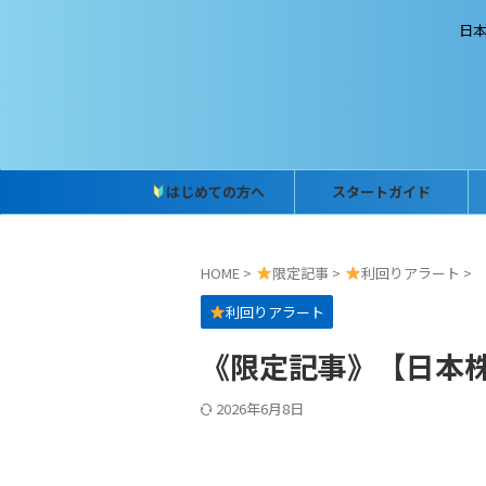
日
はじめての方へ
スタートガイド
HOME
>
限定記事
>
利回りアラート
>
利回りアラート
《限定記事》【日本株】配
2026年6月8日