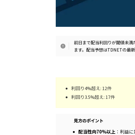
前日まで配当利回りが閾値未満
ます。配当予想はTDNETの最
利回り4%超え: 12件
利回り3.5%超え: 17件
見方のポイント
配当性向70%以上
：利益に