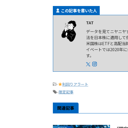
この記事を書いた人
TAT
データを見てニヤニヤす
法を日本株に適用して
米国株はETFと高配当
イベートでは2020年
す。
-
利回りアラート
-
限定記事
関連記事