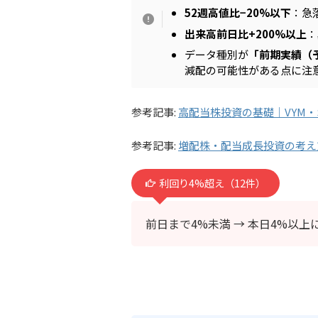
52週高値比−20%以下
：急
出来高前日比+200%以上
：
データ種別が
「前期実績（
減配の可能性がある点に注
参考記事:
高配当株投資の基礎｜VYM・
参考記事:
増配株・配当成長投資の考え
利回り4%超え（12件）
前日まで4%未満 → 本日4%以上