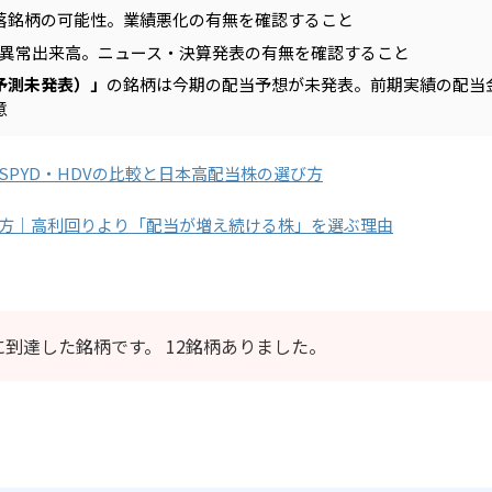
落銘柄の可能性。業績悪化の有無を確認すること
異常出来高。ニュース・決算発表の有無を確認すること
予測未発表）」
の銘柄は今期の配当予想が未発表。前期実績の配当
意
SPYD・HDVの比較と日本高配当株の選び方
方｜高利回りより「配当が増え続ける株」を選ぶ理由
に到達した銘柄です。 12銘柄ありました。