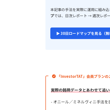
本記事の手法を実際に運用に組み込
プ
では、日次レポート → 週次レポ
▶ 30日ロードマップを見る（無
「InvestorTAT」会員プラン
実際の銘柄データとあわせて追い
- オニール／ミネルヴィニ手法