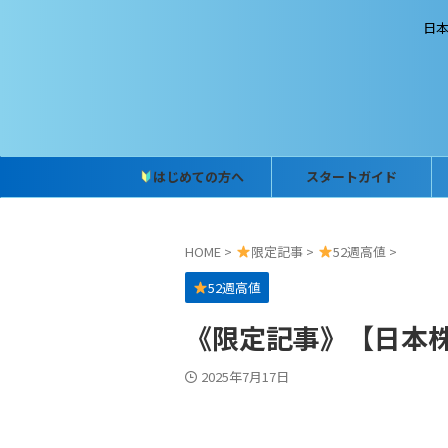
日
はじめての方へ
スタートガイド
HOME
>
限定記事
>
52週高値
>
52週高値
《限定記事》【日本株】
2025年7月17日