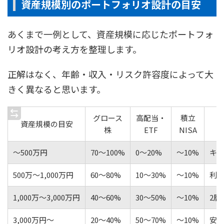
資産規模別のポートフォリオ設計の目安
あくまで一例として、資産規模に応じたポートフォ
リオ設計の考え方を整理します。
正解はなく、年齢・収入・リスク許容度によって大
きく異なると思います。
グロース
高配当・
積立
資産規模の目安
株
ETF
NISA
〜500万円
70〜100%
0〜20%
〜10%
キャ
500万〜1,000万円
60〜80%
10〜30%
〜10%
利確
1,000万〜3,000万円
40〜60%
30〜50%
〜10%
2
3,000万円〜
20〜40%
50〜70%
〜10%
安