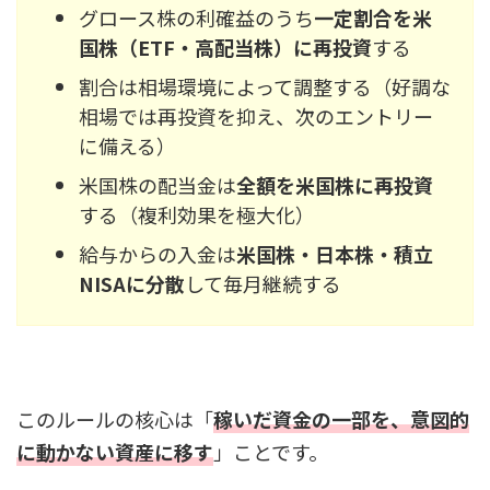
グロース株の利確益のうち
一定割合を米
国株（ETF・高配当株）に再投資
する
割合は相場環境によって調整する（好調な
相場では再投資を抑え、次のエントリー
に備える）
米国株の配当金は
全額を米国株に再投資
する（複利効果を極大化）
給与からの入金は
米国株・日本株・積立
NISAに分散
して毎月継続する
このルールの核心は「
稼いだ資金の一部を、意図的
に動かない資産に移す
」ことです。