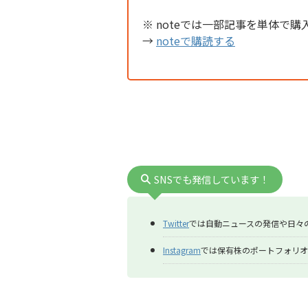
※ noteでは一部記事を単体で購
→
noteで購読する
SNSでも発信しています！
Twitter
では自動ニュースの発信や日々
Instagram
では保有株のポートフォリオ