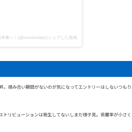
へ！(@investortat)がシェアした投稿
く上昇。揉み合い期間がないのが気になってエントリーはしないつもり
ディストリビューションは発生してないしまだ様子見。乖離率が小さ