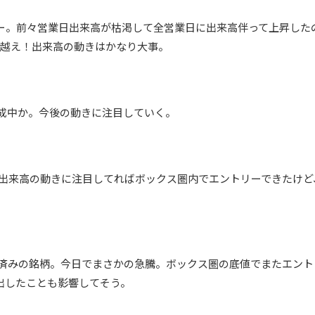
ントリー。前々営業日出来高が枯渇して全営業日に出来高伴って上昇し
％越え！出来高の動きはかなり大事。
を形成中か。今後の動きに注目していく。
い。出来高の動きに注目してればボックス圏内でエントリーできたけど
利確済みの銘柄。今日でまさかの急騰。ボックス圏の底値でまたエン
出したことも影響してそう。