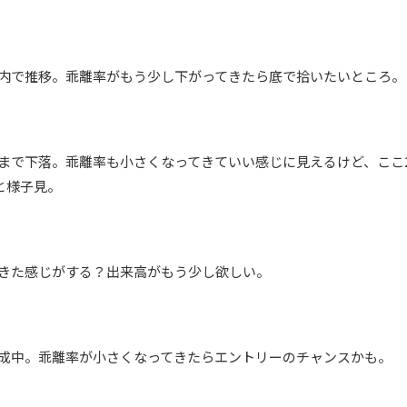
ス圏内で推移。乖離率がもう少し下がってきたら底で拾いたいところ。
底値まで下落。乖離率も小さくなってきていい感じに見えるけど、ここ
と様子見。
してきた感じがする？出来高がもう少し欲しい。
圏形成中。乖離率が小さくなってきたらエントリーのチャンスかも。