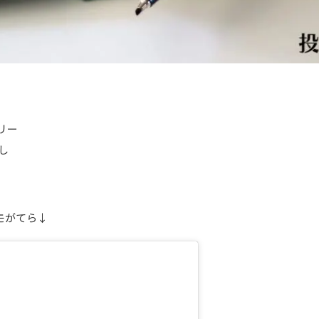
トリー
し
モがてら↓