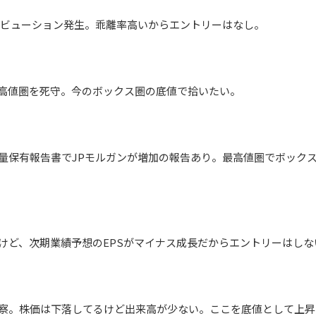
ィストリビューション発生。乖離率高いからエントリーはなし。
ス 高値圏を死守。今のボックス圏の底値で拾いたい。
 大量保有報告書でJPモルガンが増加の報告あり。最高値圏でボッ
てたけど、次期業績予想のEPSがマイナス成長だからエントリーはしな
の観察。株価は下落してるけど出来高が少ない。ここを底値として上