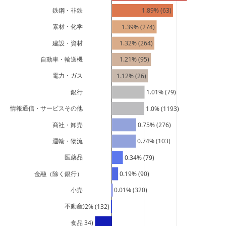
鉄鋼・非鉄
1.89% (63)
素材・化学
1.39% (274)
建設・資材
1.32% (264)
自動車・輸送機
1.21% (95)
電力・ガス
1.12% (26)
銀行
1.01% (79)
情報通信・サービスその他
1.0% (1193)
商社・卸売
0.75% (276)
運輸・物流
0.74% (103)
医薬品
0.34% (79)
金融（除く銀行）
0.19% (90)
小売
0.01% (320)
不動産
-0.02% (132)
食品
-0.52% (134)