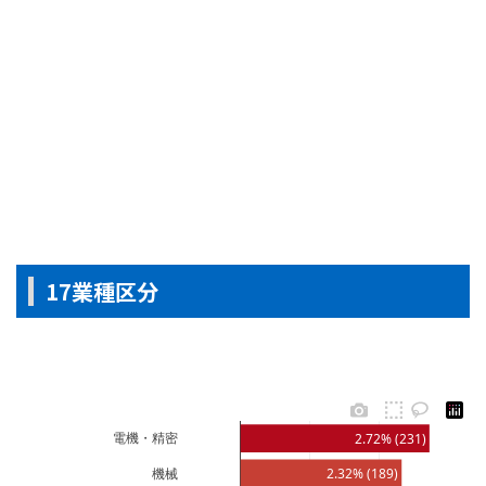
17業種区分
電機・精密
2.72% (231)
機械
2.32% (189)