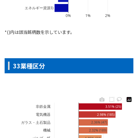
エネルギー資源
-0.7% (13)
0%
1%
2%
*()内は該当銘柄数を示しています。
33業種区分
非鉄金属
3.51% (25)
電気機器
2.98% (185)
ガラス・土石製品
2.36% (47)
機械
2.32% (189)