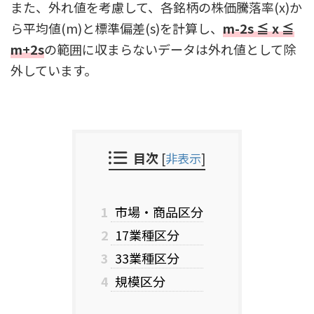
また、外れ値を考慮して、各銘柄の株価騰落率(x)か
ら平均値(m)と標準偏差(s)を計算し、
m-2s ≦ x ≦
m+2s
の範囲に収まらないデータは外れ値として除
外しています。
目次
[
非表示
]
1
市場・商品区分
2
17業種区分
3
33業種区分
4
規模区分