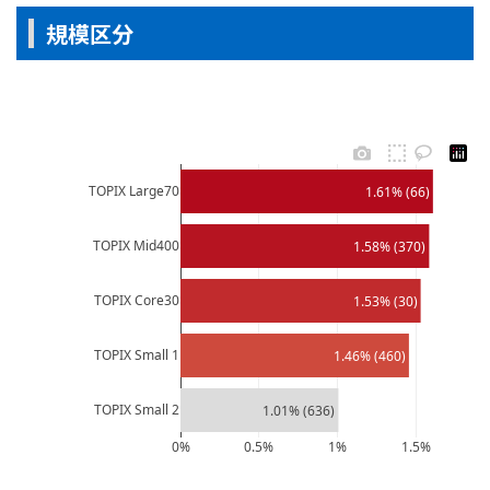
規模区分
TOPIX Large70
1.61% (66)
TOPIX Mid400
1.58% (370)
TOPIX Core30
1.53% (30)
TOPIX Small 1
1.46% (460)
TOPIX Small 2
1.01% (636)
0%
0.5%
1%
1.5%