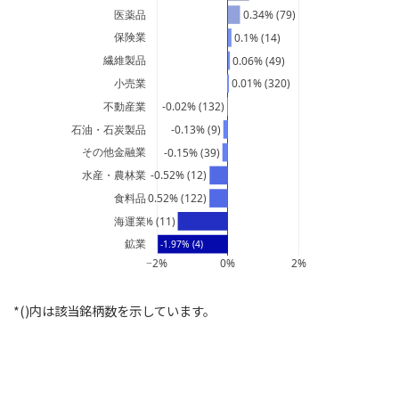
医薬品
0.34% (79)
保険業
0.1% (14)
繊維製品
0.06% (49)
小売業
0.01% (320)
不動産業
-0.02% (132)
石油・石炭製品
-0.13% (9)
その他金融業
-0.15% (39)
水産・農林業
-0.52% (12)
食料品
-0.52% (122)
海運業
-1.41% (11)
鉱業
-1.97% (4)
−2%
0%
2%
*()内は該当銘柄数を示しています。