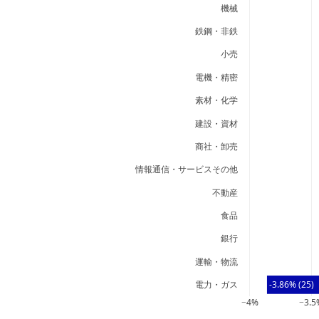
機械
鉄鋼・非鉄
小売
電機・精密
素材・化学
建設・資材
商社・卸売
情報通信・サービスその他
不動産
食品
銀行
運輸・物流
電力・ガス
-3.86% (25)
−4%
−3.5