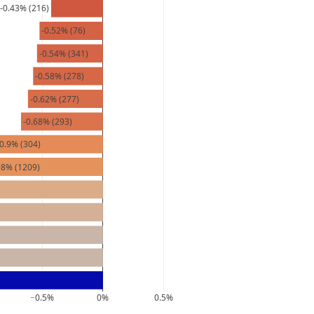
-0.43% (216)
-0.52% (76)
-0.54% (341)
-0.58% (278)
-0.62% (277)
-0.68% (293)
-0.9% (304)
98% (1209)
−0.5%
0%
0.5%