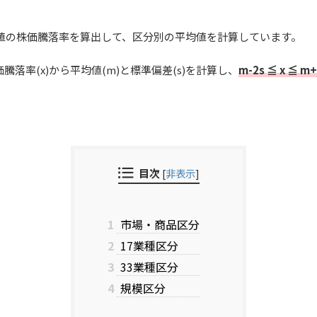
週の終値の株価騰落率を算出して、区分別の平均値を計算しています。
落率(x)から平均値(m)と標準偏差(s)を計算し、
m-2s ≦ x ≦ m+
目次
[
非表示
]
1
市場・商品区分
2
17業種区分
3
33業種区分
4
規模区分