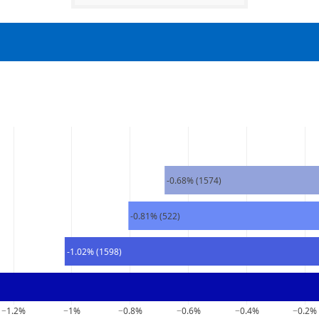
-0.68% (1574)
-0.81% (522)
-1.02% (1598)
−1.2%
−1%
−0.8%
−0.6%
−0.4%
−0.2%