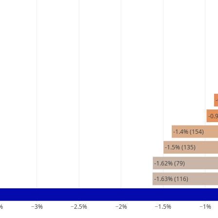
-0.
-1.4% (154)
-1.5% (135)
-1.62% (79)
-1.63% (116)
%
−3%
−2.5%
−2%
−1.5%
−1%