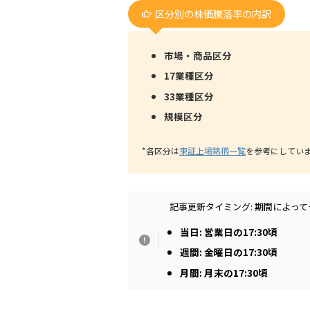
区分別の株価騰落率の内訳
市場・商品区分
17業種区分
33業種区分
規模区分
*各区分は
東証上場銘柄一覧
を参考にしてい
記事更新タイミング: 期間によっ
当日: 営業日の17:30頃
週間: 金曜日の17:30頃
月間: 月末の17:30頃