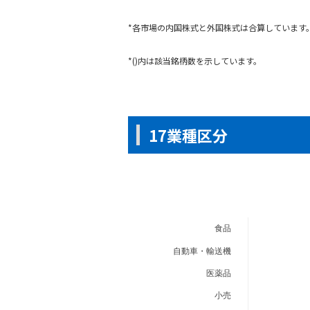
*各市場の内国株式と外国株式は合算しています。ま
*()内は該当銘柄数を示しています。
17業種区分
食品
自動車・輸送機
医薬品
小売