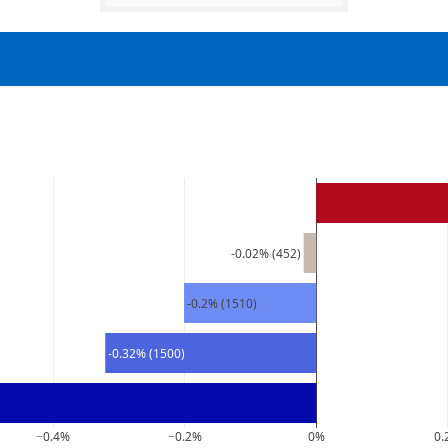
-0.02% (452)
-0.2% (1510)
-0.32% (1500)
−0.4%
−0.2%
0%
0.