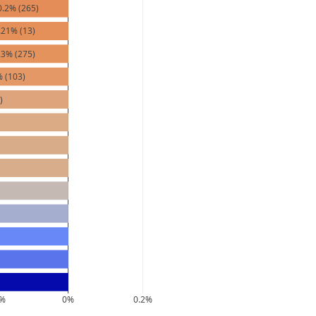
0.2% (265)
.21% (13)
23% (275)
% (103)
)
2%
0%
0.2%