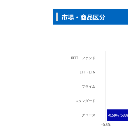
市場・商品区分
REIT・ファンド
ETF・ETN
プライム
スタンダード
グロース
-0.59% (533)
−0.6%