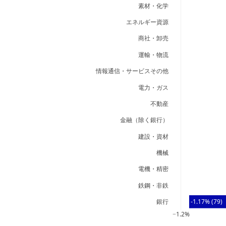
素材・化学
エネルギー資源
商社・卸売
運輸・物流
情報通信・サービスその他
電力・ガス
不動産
金融（除く銀行）
建設・資材
機械
電機・精密
鉄鋼・非鉄
銀行
-1.17% (79)
−1.2%