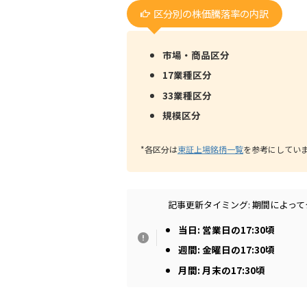
区分別の株価騰落率の内訳
市場・商品区分
17業種区分
33業種区分
規模区分
*各区分は
東証上場銘柄一覧
を参考にしてい
記事更新タイミング: 期間によっ
当日: 営業日の17:30頃
週間: 金曜日の17:30頃
月間: 月末の17:30頃