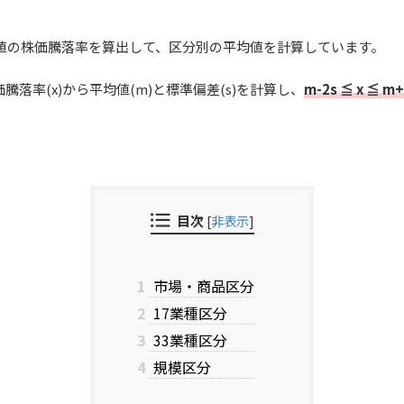
日の終値の株価騰落率を算出して、区分別の平均値を計算しています。
落率(x)から平均値(m)と標準偏差(s)を計算し、
m-2s ≦ x ≦ m+
目次
[
非表示
]
1
市場・商品区分
2
17業種区分
3
33業種区分
4
規模区分