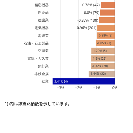
精密機器
-0.78% (47)
医薬品
-0.8% (79)
建設業
-0.87% (138)
電気機器
-0.96% (201)
海運業
-0.98% (8)
石油・石炭製品
-1.05% (7)
空運業
-1.29% (5)
電気・ガス業
-1.3% (26)
銀行業
-1.32% (78)
非鉄金属
-1.44% (22)
鉱業
-3.44% (4)
−3%
−2%
−1%
0%
*()内は該当銘柄数を示しています。