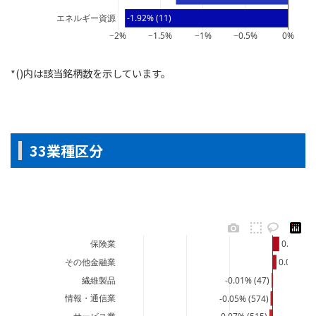
エネルギー資源
-1.92% (11)
−2%
−1.5%
−1%
−0.5%
0%
*()内は該当銘柄数を示しています。
33業種区分
保険業
0.15% (1
その他金融業
0.09% (3
繊維製品
-0.01% (47)
情報・通信業
-0.05% (574)