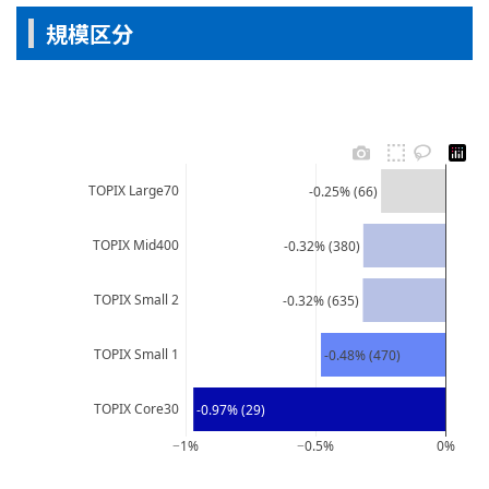
規模区分
TOPIX Large70
-0.25% (66)
TOPIX Mid400
-0.32% (380)
TOPIX Small 2
-0.32% (635)
TOPIX Small 1
-0.48% (470)
TOPIX Core30
-0.97% (29)
−1%
−0.5%
0%