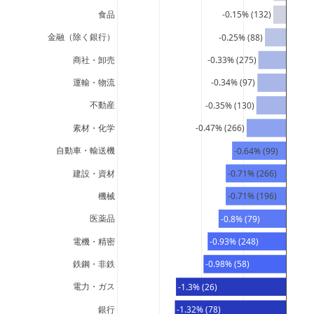
食品
-0.15% (132)
金融（除く銀行）
-0.25% (88)
商社・卸売
-0.33% (275)
運輸・物流
-0.34% (97)
不動産
-0.35% (130)
素材・化学
-0.47% (266)
自動車・輸送機
-0.64% (99)
建設・資材
-0.71% (266)
機械
-0.71% (196)
医薬品
-0.8% (79)
電機・精密
-0.93% (248)
鉄鋼・非鉄
-0.98% (58)
電力・ガス
-1.3% (26)
銀行
-1.32% (78)