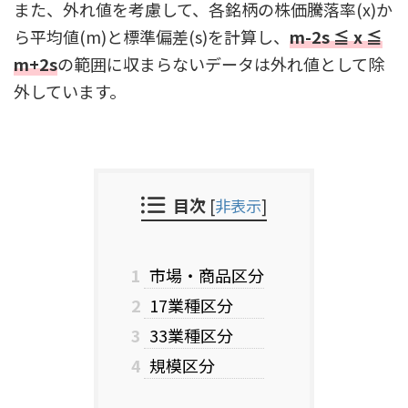
また、外れ値を考慮して、各銘柄の株価騰落率(x)か
ら平均値(m)と標準偏差(s)を計算し、
m-2s ≦ x ≦
m+2s
の範囲に収まらないデータは外れ値として除
外しています。
目次
[
非表示
]
1
市場・商品区分
2
17業種区分
3
33業種区分
4
規模区分