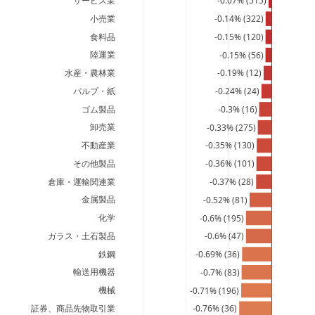
サービス業
-0.07% (515)
小売業
-0.14% (322)
食料品
-0.15% (120)
陸運業
-0.15% (56)
水産・農林業
-0.19% (12)
パルプ・紙
-0.24% (24)
ゴム製品
-0.3% (16)
卸売業
-0.33% (275)
不動産業
-0.35% (130)
その他製品
-0.36% (101)
倉庫・運輸関連業
-0.37% (28)
金属製品
-0.52% (81)
化学
-0.6% (195)
ガラス・土石製品
-0.6% (47)
鉄鋼
-0.69% (36)
輸送用機器
-0.7% (83)
機械
-0.71% (196)
証券、商品先物取引業
-0.76% (36)