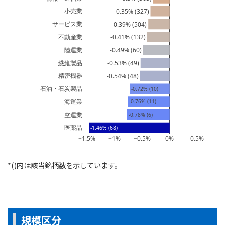
小売業
-0.35% (327)
サービス業
-0.39% (504)
不動産業
-0.41% (132)
陸運業
-0.49% (60)
繊維製品
-0.53% (49)
精密機器
-0.54% (48)
石油・石炭製品
-0.72% (10)
海運業
-0.76% (11)
空運業
-0.78% (6)
医薬品
-1.46% (68)
−1.5%
−1%
−0.5%
0%
0.5%
*()内は該当銘柄数を示しています。
規模区分