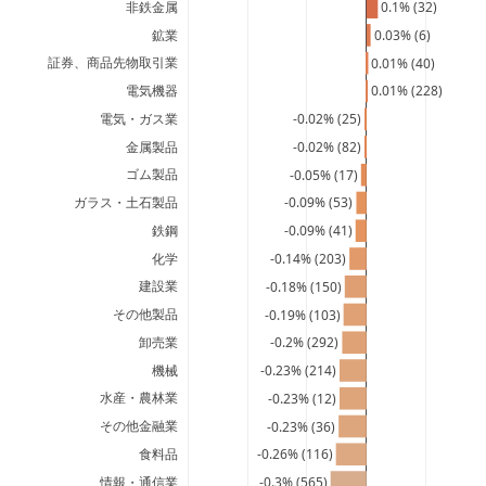
非鉄金属
0.1% (32)
鉱業
0.03% (6)
証券、商品先物取引業
0.01% (40)
電気機器
0.01% (228)
電気・ガス業
-0.02% (25)
金属製品
-0.02% (82)
ゴム製品
-0.05% (17)
ガラス・土石製品
-0.09% (53)
鉄鋼
-0.09% (41)
化学
-0.14% (203)
建設業
-0.18% (150)
その他製品
-0.19% (103)
卸売業
-0.2% (292)
機械
-0.23% (214)
水産・農林業
-0.23% (12)
その他金融業
-0.23% (36)
食料品
-0.26% (116)
情報・通信業
-0.3% (565)