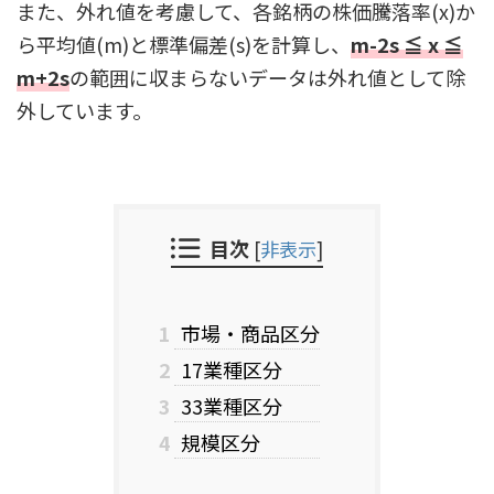
また、外れ値を考慮して、各銘柄の株価騰落率(x)か
ら平均値(m)と標準偏差(s)を計算し、
m-2s ≦ x ≦
m+2s
の範囲に収まらないデータは外れ値として除
外しています。
目次
[
非表示
]
1
市場・商品区分
2
17業種区分
3
33業種区分
4
規模区分