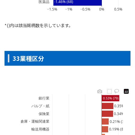
医薬品
-1.46% (68)
−1.5%
−1%
−0.5%
0%
0.5%
*()内は該当銘柄数を示しています。
33業種区分
銀行業
0.53% (79)
パルプ・紙
0.35% (23)
保険業
0.34% (12)
倉庫・運輸関連業
0.21% (36)
輸送用機器
0.19% (87)