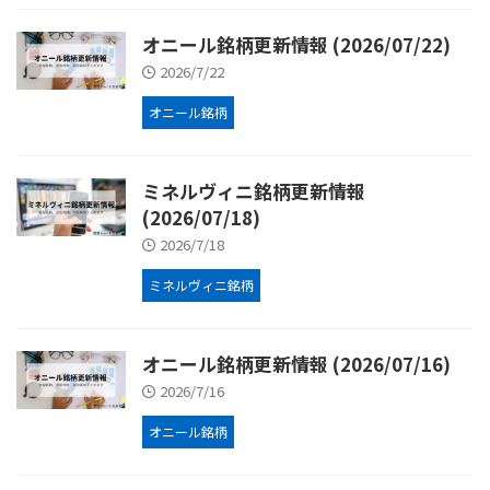
オニール銘柄更新情報 (2026/07/22)
2026/7/22
オニール銘柄
ミネルヴィニ銘柄更新情報
(2026/07/18)
2026/7/18
ミネルヴィニ銘柄
オニール銘柄更新情報 (2026/07/16)
2026/7/16
オニール銘柄