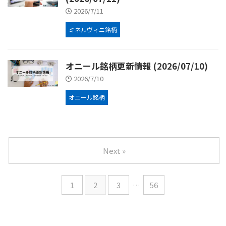
2026/7/11
ミネルヴィニ銘柄
オニール銘柄更新情報 (2026/07/10)
2026/7/10
オニール銘柄
Next »
1
2
3
…
56